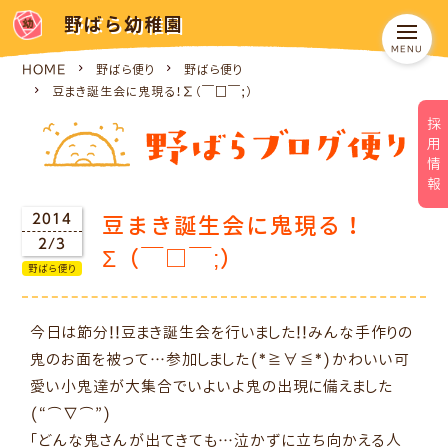
野ばら幼稚園
HOME
野ばら便り
野ばら便り
豆まき誕生会に鬼現る！Σ（￣□￣;）
採用情報
豆まき誕生会に鬼現る！
2014
2/3
Σ（￣□￣;）
野ばら便り
今日は節分!!豆まき誕生会を行いました!!みんな手作りの
鬼のお面を被って…参加しました(*≧∀≦*)かわいい可
愛い小鬼達が大集合でいよいよ鬼の出現に備えました
(“⌒∇⌒”)
「どんな鬼さんが出てきても…泣かずに立ち向かえる人