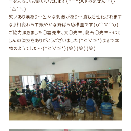
ーをよろしくお願いいたします(^ー^;Aすみません…(/
´△`＼)
笑いあり涙あり…色々な刺激があり…脳も活性化されます
な♪相変わらず賑やかな野ばら幼稚園です(o⌒∇⌒o)
ご協力頂きました○雲先生、大○先生、龍吾○先生…はく
しんの演技をありがとうございました(*≧∀≦*)まるで本
物のようでした…(*≧∀≦*)(笑)(笑)(笑)