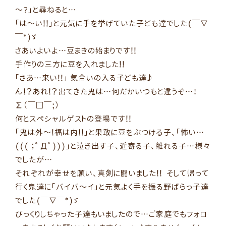
～？」と尋ねると…
「は～い!!」と元気に手を挙げていた子ども達でした(￣∇
￣*)ゞ
さあいよいよ…豆まきの始まりです!!
手作りの三方に豆を入れました!!
「さあ…来い!!」 気合いの入る子ども達♪
ん!?あれ!?出てきた鬼は…何だかいつもと違うぞ…！
Σ（￣□￣;）
何とスペシャルゲストの登場です!!
「鬼は外～!福は内!!」と果敢に豆をぶつける子、「怖い…
((( ；ﾟДﾟ)))」と泣き出す子、近寄る子、離れる子…様々
でしたが…
それぞれが幸せを願い、真剣に闘いました!! そして帰って
行く鬼達に「バイバ～イ」と元気よく手を振る野ばらっ子達
でした(￣∇￣*)ゞ
びっくりしちゃった子達もいましたので…ご家庭でもフォロ