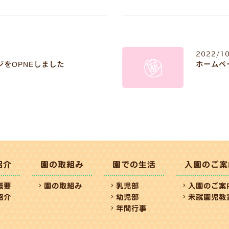
2022/1
ジをOPNEしました
ホームペ
紹介
園の取組み
園での生活
入園のご案
概要
園の取組み
乳児部
入園のご案
紹介
幼児部
未就園児教
年間行事