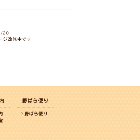
0/20
ージ改修中です
内
野ばら便り
内
野ばら便り
室