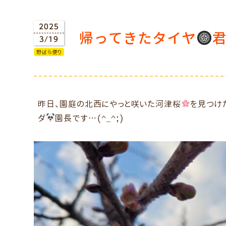
2025
帰ってきたタイヤ
君
3/19
野ばら便り
昨日、園庭の北西にやっと咲いた河津桜
を見つけ
ダ
園長です…(^_^;)