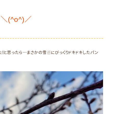
＼(^o^)／
た!と思ったら…まさかの雪☃にびっくりドキドキしたパン