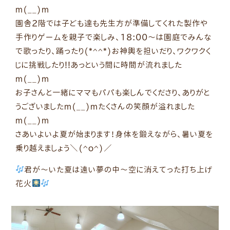
m(__)m
園舎2階では子ども達も先生方が準備してくれた製作や
手作りゲームを親子で楽しみ、18:00〜は園庭でみんな
で歌ったり、踊ったり(*^^*)お神輿を担いだり、ワクワクく
じに挑戦したり!!あっという間に時間が流れました
m(__)m
お子さんと一緒にママもパパも楽しんでくださり、ありがと
うございましたm(__)mたくさんの笑顔が溢れました
m(__)m
さあいよいよ夏が始まります！身体を鍛えながら、暑い夏を
乗り越えましょう＼(^o^)／
君が〜いた夏は遠い夢の中〜空に消えてった打ち上げ
花火