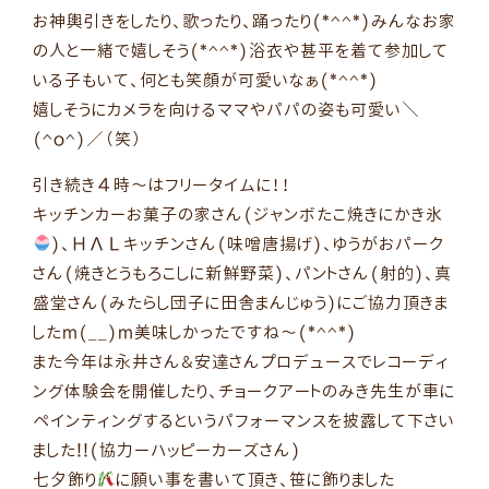
お神輿引きをしたり、歌ったり、踊ったり(*^^*)みんなお家
の人と一緒で嬉しそう(*^^*)浴衣や甚平を着て参加して
いる子もいて、何とも笑顔が可愛いなぁ(*^^*)
嬉しそうにカメラを向けるママやパパの姿も可愛い＼
(^o^)／（笑）
引き続き４時〜はフリータイムに！！
キッチンカーお菓子の家さん(ジャンボたこ焼きにかき氷
)、ＨΛＬキッチンさん(味噌唐揚げ)、ゆうがおパーク
さん(焼きとうもろこしに新鮮野菜)、パントさん(射的)、真
盛堂さん(みたらし団子に田舎まんじゅう)にご協力頂きま
したm(__)m美味しかったですね〜(*^^*)
また今年は永井さん＆安達さんプロデュースでレコーディ
ング体験会を開催したり、チョークアートのみき先生が車に
ペインティングするというパフォーマンスを披露して下さい
ました!!(協力ーハッピーカーズさん)
七夕飾り
に願い事を書いて頂き、笹に飾りました