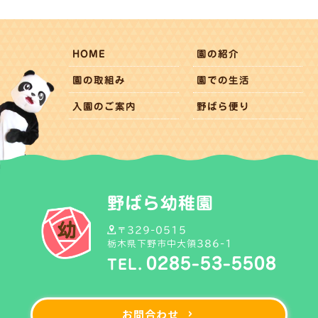
HOME
園の紹介
園の取組み
園での生活
入園のご案内
野ばら便り
野ばら幼稚園
〒329-0515
栃木県下野市中大領386-1
0285-53-5508
TEL.
お問合わせ